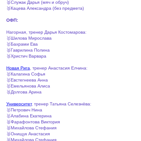
🥈Служак Дарья (мяч и обруч)
🥉Кацева Александра (без предмета)
ОФП:
Нагорная, тренер Дарья Костомарова:
🥇Шилова Мирослава
🥇Бахрами Ева
🥈Гаврилина Полина
🥉Христич Варвара
Новая Рига
, тренер Анастасия Елчина:
🥇Калагина Софья
🥇Евстегнеева Анна
🥇Емельянова Алиса
🥉Долгова Арина
Университет
, тренер Татьяна Селезнёва:
🥇Петрович Нина
🥇Алабина Екатерина
🥈Фарафонтова Виктория
🥈Михайлова Стефания
🥈Онищук Анастасия
🥈Михайлова Стефания