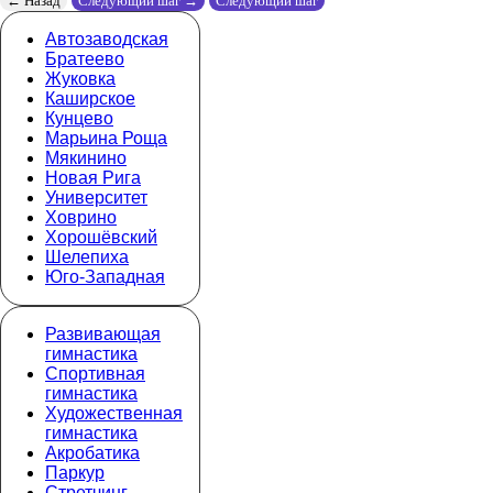
← Назад
Следующий шаг →
Следующий шаг
Автозаводская
Братеево
Жуковка
Каширское
Кунцево
Марьина Роща
Мякинино
Новая Рига
Университет
Ховрино
Хорошёвский
Шелепиха
Юго-Западная
Развивающая
гимнастика
Спортивная
гимнастика
Художественная
гимнастика
Акробатика
Паркур
Стретчинг