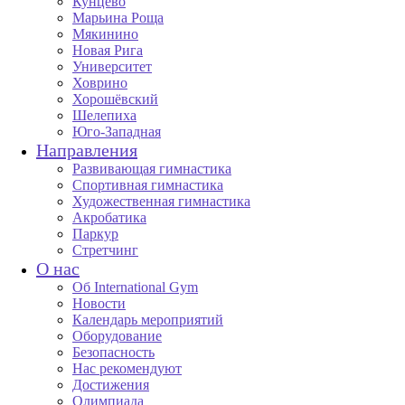
Кунцево
Марьина Роща
Мякинино
Новая Рига
Университет
Ховрино
Хорошёвский
Шелепиха
Юго-Западная
Направления
Развивающая гимнастика
Спортивная гимнастика
Художественная гимнастика
Акробатика
Паркур
Стретчинг
О нас
Об International Gym
Новости
Календарь мероприятий
Оборудование
Безопасность
Нас рекомендуют
Достижения
Олимпиада