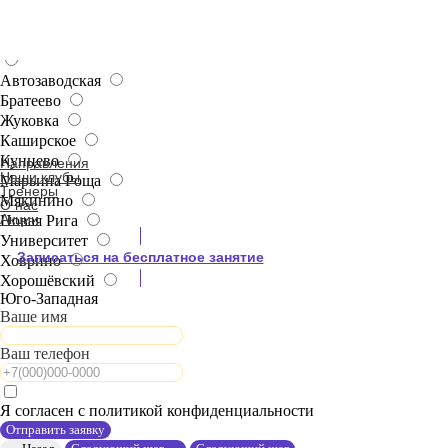
Выберите интересующий клуб
Автозаводская
Братеево
Жуковка
Каширское
Кунцево
Направления
Наши клубы
Марьина Роща
Тренеры
Мякинино
О нас
Акции
Новая Рига
Университет
Записаться на бесплатное занятие
Ховрино
Хорошёвский
Юго-Западная
Ваше имя
Ваш телефон
Я согласен c политикой конфиденциальности
Отправить заявку