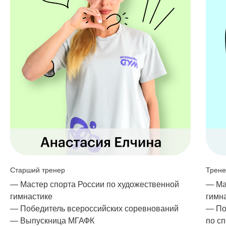
Старший тренер
Трен
— Мастер спорта России по художественной
— Ма
гимнастике
гимн
— Победитель всероссийских соревнований
— По
— Выпускница МГАФК
по с