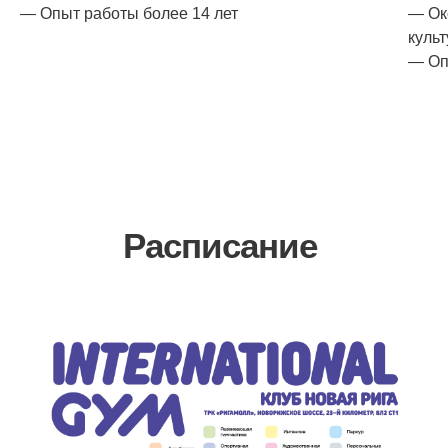
— Опыт работы более 14 лет
— Ок
культ
— Оп
Расписание