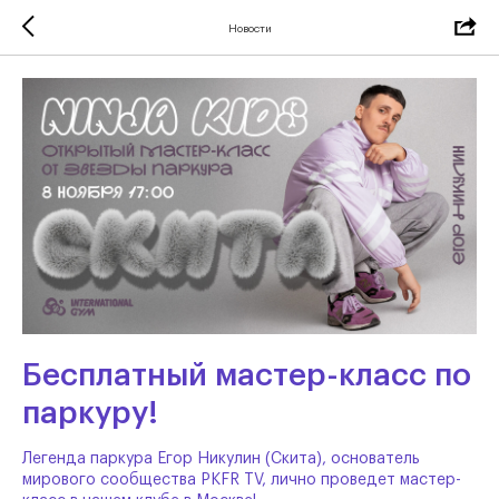
Новости
Бесплатный мастер-класс по
паркуру!
Легенда паркура Егор Никулин (Скита), основатель
мирового сообщества PKFR TV, лично проведет мастер-