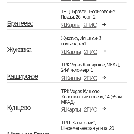
ТРЦ "БраVo!", Борисовские
Пруды, 26, корп. 2
Братеево
Я.Карты
2ГИС
Жуковка, Ильинский
подъезд, вл1
Жуковка
Я.Карты
2ГИС
ТРК Vegas Каширское, МКАД,
24-й километр, 1
Каширское
Я.Карты
2ГИС
ТРК Vegas Кунцево,
Хорошёвский проезд, 14 (55 км
МКАД)
Кунцево
Я.Карты
2ГИС
ТРЦ "Капитолий",
Шереметьевская улица, 20