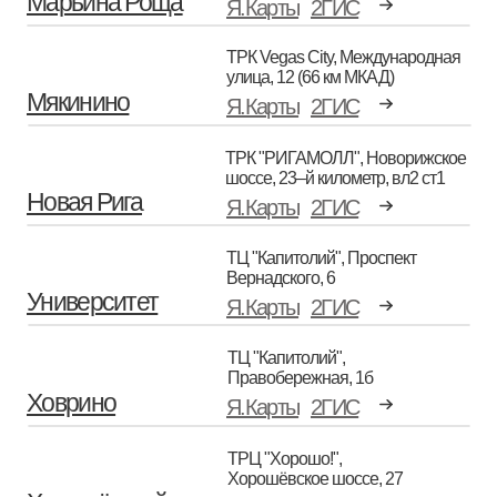
Марьина Роща
Я.Карты
2ГИС
ТРК Vegas City, Международная
улица, 12 (66 км МКАД)
Мякинино
Я.Карты
2ГИС
ТРК "РИГАМОЛЛ", Новорижское
шоссе, 23–й километр, вл2 ст1
Новая Рига
Я.Карты
2ГИС
ТЦ "Капитолий", Проспект
Вернадского, 6
Университет
Я.Карты
2ГИС
ТЦ "Капитолий",
Правобережная, 1б
Ховрино
Я.Карты
2ГИС
ТРЦ "Хорошо!",
Хорошёвское шоссе, 27