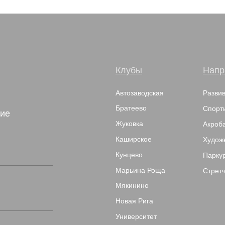
Клубы
Напр
Автозаводская
Разви
Братеево
Спорт
тие
Жуковка
Акроб
Каширское
Худож
Кунцево
Парку
Марьина Роща
Стретч
Мякинино
Новая Рига
Университет