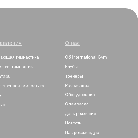
авления
О нас
вающая гимнастика
Об International Gym
ивная гимнастика
Клубы
атика
Тренеры
Расписание
ественная гимнастика
Оборудование
р
Олимпиада
инг
День рождения
Новости
Нас рекомендуют